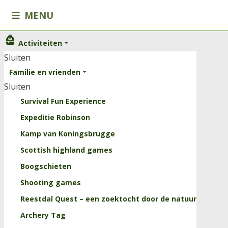
MENU
Activiteiten
Activiteiten
Sluiten
Sluiten
Familie en vrienden
Familie en vrienden
Sluiten
Kinderen
Survival Fun Experience
Scholen
Expeditie Robinson
Onze arrangementen
Kamp van Koningsbrugge
Horeca
Scottish highland games
Trainingen
Boogschieten
Sluiten
Shooting games
Kids
Reestdal Quest – een zoektocht door de natuur
Groepslessen
Archery Tag
Personal Training Reestdal Outdoor