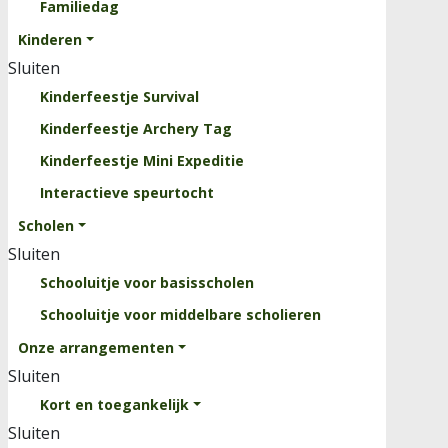
Familiedag
Clinics
Kinderen
Rooster
Sluiten
Evenementen
Kinderfeestje Survival
Over ons
Kinderfeestje Archery Tag
Sluiten
Kinderfeestje Mini Expeditie
Kinderparcours
Interactieve speurtocht
Professionele Survivalbaan
Scholen
Krachttrainingsrek
Sluiten
Waterbak
Schooluitje voor basisscholen
Vacatures
Schooluitje voor middelbare scholieren
Onze arrangementen
Contact
Sluiten
Kort en toegankelijk
Sluiten