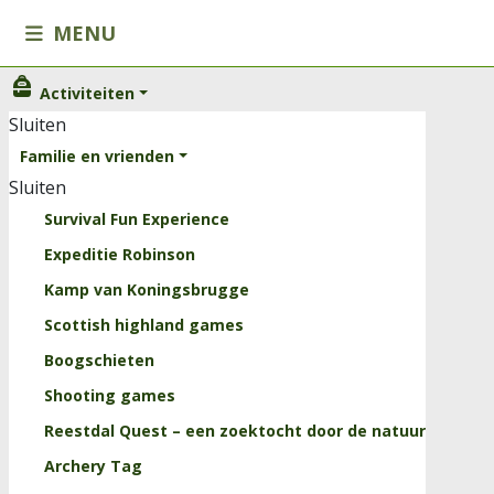
MENU
Activiteiten
Activiteiten
Sluiten
Sluiten
Familie en vrienden
Familie en vrienden
Sluiten
Kinderen
Survival Fun Experience
Scholen
Expeditie Robinson
Onze arrangementen
Kamp van Koningsbrugge
Horeca
Scottish highland games
Trainingen
Boogschieten
Sluiten
Shooting games
Kids
Reestdal Quest – een zoektocht door de natuur
Groepslessen
Archery Tag
Personal Training Reestdal Outdoor