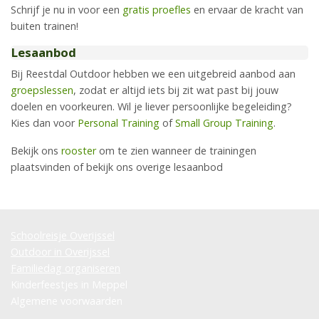
Schrijf je nu in voor een
gratis proefles
en ervaar de kracht van
buiten trainen!
Lesaanbod
Bij Reestdal Outdoor hebben we een uitgebreid aanbod aan
groepslessen
, zodat er altijd iets bij zit wat past bij jouw
doelen en voorkeuren. Wil je liever persoonlijke begeleiding?
Kies dan voor
Personal Training
of
Small Group Training
.
Bekijk ons
rooster
om te zien wanneer de trainingen
plaatsvinden of bekijk ons overige lesaanbod
Schoolreisje Overijssel
Outdoor in Overijssel
Familiedag organiseren
Kinderfeestjes in Meppel
Algemene voorwaarden