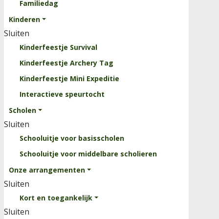
Familiedag
Clinics
Kinderen
Rooster
Sluiten
Evenementen
Kinderfeestje Survival
Over ons
Kinderfeestje Archery Tag
Sluiten
Kinderfeestje Mini Expeditie
Kinderparcours
Interactieve speurtocht
Professionele Survivalbaan
Scholen
Krachttrainingsrek
Sluiten
Waterbak
Schooluitje voor basisscholen
Vacatures
Schooluitje voor middelbare scholieren
Onze arrangementen
Contact
Sluiten
Kort en toegankelijk
Sluiten