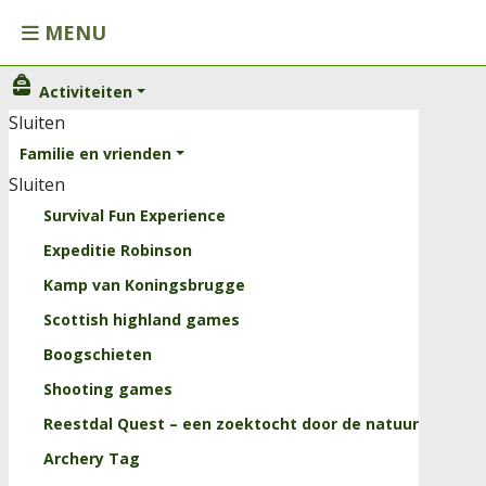
MENU
Activiteiten
Activiteiten
Sluiten
Sluiten
Familie en vrienden
Familie en vrienden
Sluiten
Kinderen
Survival Fun Experience
Scholen
Expeditie Robinson
Onze arrangementen
Kamp van Koningsbrugge
Horeca
Scottish highland games
Trainingen
Boogschieten
Sluiten
Shooting games
Kids
Reestdal Quest – een zoektocht door de natuur
Groepslessen
Archery Tag
Personal Training Reestdal Outdoor