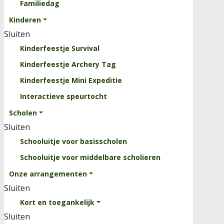
Familiedag
Clinics
Kinderen
Rooster
Sluiten
Evenementen
Kinderfeestje Survival
Over ons
Kinderfeestje Archery Tag
Sluiten
Kinderfeestje Mini Expeditie
Kinderparcours
Interactieve speurtocht
Professionele Survivalbaan
Scholen
Krachttrainingsrek
Sluiten
Waterbak
Schooluitje voor basisscholen
Vacatures
Schooluitje voor middelbare scholieren
Onze arrangementen
Contact
Sluiten
Kort en toegankelijk
Sluiten