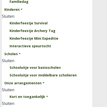
Familiedag
Clinics
Kinderen
Rooster
Sluiten
Evenementen
Kinderfeestje Survival
Over ons
Kinderfeestje Archery Tag
Sluiten
Kinderfeestje Mini Expeditie
Kinderparcours
Interactieve speurtocht
Professionele Survivalbaan
Scholen
Krachttrainingsrek
Sluiten
Waterbak
Schooluitje voor basisscholen
Vacatures
Schooluitje voor middelbare scholieren
Onze arrangementen
Contact
Sluiten
Kort en toegankelijk
Sluiten