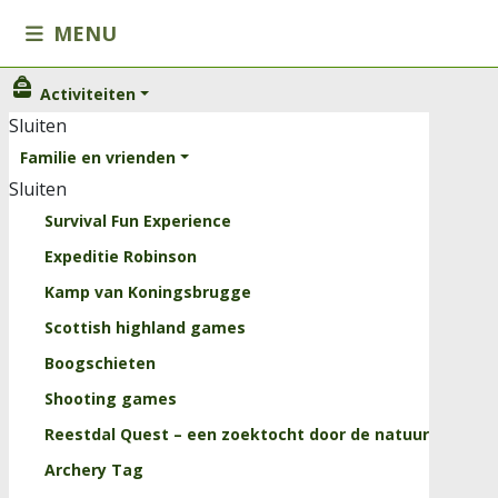
MENU
Activiteiten
Activiteiten
Sluiten
Sluiten
Familie en vrienden
Familie en vrienden
Sluiten
Kinderen
Survival Fun Experience
Scholen
Expeditie Robinson
Onze arrangementen
Kamp van Koningsbrugge
Horeca
Scottish highland games
Trainingen
Boogschieten
Sluiten
Shooting games
Kids
Reestdal Quest – een zoektocht door de natuur
Groepslessen
Archery Tag
Personal Training Reestdal Outdoor