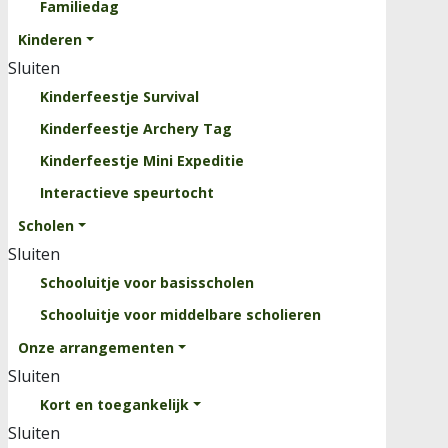
Familiedag
Clinics
Kinderen
Rooster
Sluiten
Evenementen
Kinderfeestje Survival
Over ons
Kinderfeestje Archery Tag
Sluiten
Kinderfeestje Mini Expeditie
Kinderparcours
Interactieve speurtocht
Professionele Survivalbaan
Scholen
Krachttrainingsrek
Sluiten
Waterbak
Schooluitje voor basisscholen
Vacatures
Schooluitje voor middelbare scholieren
Onze arrangementen
Contact
Sluiten
Kort en toegankelijk
Sluiten