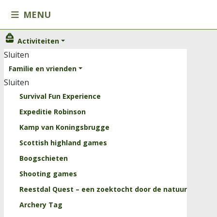
MENU
Activiteiten
Activiteiten
Sluiten
Sluiten
Familie en vrienden
Familie en vrienden
Sluiten
Kinderen
Survival Fun Experience
Scholen
Expeditie Robinson
Onze arrangementen
Kamp van Koningsbrugge
Horeca
Scottish highland games
Trainingen
Boogschieten
Sluiten
Shooting games
Kids
Reestdal Quest – een zoektocht door de natuur
Groepslessen
Archery Tag
Personal Training Reestdal Outdoor