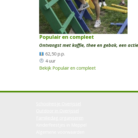
Populair en compleet
Ontvangst met koffie, thee en gebak, een acti
62,50 p.p.
4 uur
Bekijk Populair en compleet
Schoolreisje Overijssel
Outdoor in Overijssel
Familiedag organiseren
Kinderfeestjes in Meppel
Algemene voorwaarden