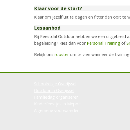
Klaar voor de start?
Klaar om jezelf uit te dagen en fitter dan ooit te 
Lesaanbod
Bij Reestdal Outdoor hebben we een uitgebreid
begeleiding? Kies dan voor
Personal Training
of
S
Bekijk ons
rooster
om te zien wanneer de training
Schoolreisje Overijssel
Outdoor in Overijssel
Familiedag organiseren
Kinderfeestjes in Meppel
Algemene voorwaarden