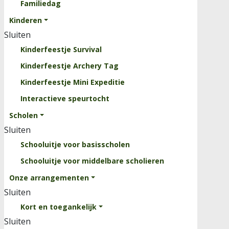
Familiedag
Clinics
Kinderen
Rooster
Sluiten
Evenementen
Kinderfeestje Survival
Over ons
Kinderfeestje Archery Tag
Sluiten
Kinderfeestje Mini Expeditie
Kinderparcours
Interactieve speurtocht
Professionele Survivalbaan
Scholen
Krachttrainingsrek
Sluiten
Waterbak
Schooluitje voor basisscholen
Vacatures
Schooluitje voor middelbare scholieren
Onze arrangementen
Contact
Sluiten
Kort en toegankelijk
Sluiten