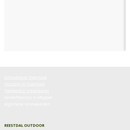
Schoolreisje Overijssel
Outdoor in Overijssel
Familiedag organiseren
Kinderfeestjes in Meppel
Algemene voorwaarden
REESTDAL OUTDOOR