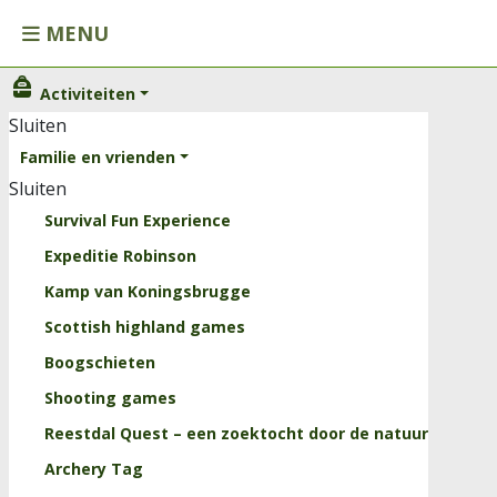
MENU
Activiteiten
Activiteiten
Sluiten
Sluiten
Familie en vrienden
Familie en vrienden
Sluiten
Kinderen
Survival Fun Experience
Scholen
Expeditie Robinson
Onze arrangementen
Kamp van Koningsbrugge
Horeca
Scottish highland games
Trainingen
Boogschieten
Sluiten
Shooting games
Kids
Reestdal Quest – een zoektocht door de natuur
Groepslessen
Archery Tag
Personal Training Reestdal Outdoor