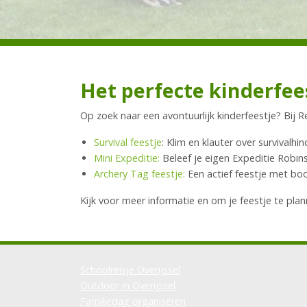
Het perfecte kinderfees
Op zoek naar een avontuurlijk kinderfeestje? Bij 
Survival feestje
: Klim en klauter over survivalh
Mini Expeditie:
Beleef je eigen Expeditie Robi
Archery Tag feestje:
Een actief feestje met boog
Kijk voor meer informatie en om je feestje te pl
Schoolreisje Overijssel
Outdoor in Overijssel
Familiedag organiseren