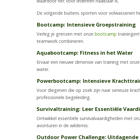
waardoor het voor iedereen haalbaar is.
De volgende buitens sporten voor volwassenen h
Bootcamp: Intensieve Groepstraining
Verleg je grenzen met onze
bootcamp
trainingen!
teamwork combineren.
Aquabootcamp: Fitness in het Water
Ervaar een nieuwe dimensie van training met onz
water.
Powerbootcamp: Intensieve Krachttrai
Voor diegenen die op zoek zijn naar serieuze krac
professionele begeleiding.
Survivaltraining: Leer Essentiële Vaar
Ontwikkel essentiële survivalvaardigheden met o
avonturen in de wildernis.
Outdoor Power Challenge: Uitdagende C