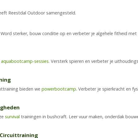
eeft Reestdal Outdoor samengesteld.
 Word sterker, bouw conditie op en verbeter je algehele fitheid met
e
aquabootcamp-sessies
. Versterk spieren en verbeter je uithoudi
ning
httraining bieden we
powerbootcamp
. Verbeter je spierkracht en f
digheden
nze
survival
trainingen in bushcraft. Leer vuur maken, onderdak bouwe
ircuittraining