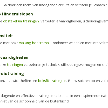
e
! Ga door een reeks van uitdagende circuits en versterk je lichaam e
p Hindernislopen
de
obstakelrun trainingen
. Verbeter je vaardigheden, uithoudingsve
siteit
itie met onze
walking bootcamp
. Combineer wandelen met intervaltra
opvaardigheden
onze
trainingen
verbeteren je techniek, uithoudingsvermogen en snelh
rdiotraining
t onze gewichtheffen- en
boksfit-trainingen
. Bouw spieren op en verbe
dagende en effectieve trainingen te bieden in een inspirerende natu
geniet van de schoonheid van de buitenlucht!